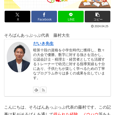
X
Facebook
LINE
コピー
2024.04.25
そろばんあっぷっぷ代表 藤村大生
だいき先生
暗算十段の資格を小学生時代に獲得し、数々
の大会で優勝。数字に対する強さを活かし、
公認会計士・税理士・経営者としても活躍す
るトレーナーで幼児に対する指導実績も十分
にあり、子供たちが楽しく学べるための丁寧
なプログラム作りは多くの成果を出していま
す。
こんにちは、そろばんあっぷっぷ代表の藤村です。この記
事は私がそろばんを通して
得られた経験
、
ノウハウ
等をも