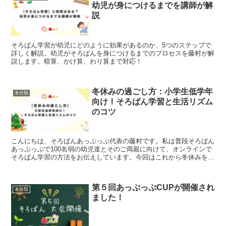
幼児が身につけるまでを講師が解
説
そろばん学習が幼児にどのように効果があるのか、5つのステップで
詳しく解説。幼児がそろばんを身につけるまでのプロセスを藤村が解
説します。暗算、かけ算、わり算まで対応！
冬休みの過ごし方：小学生低学年
未分類
向け！そろばん学習と生活リズム
のコツ
こんにちは、そろばんあっぷっぷ代表の藤村です。私は普段そろばん
あっぷっぷで100名弱の幼児達とそのご両親に向けて、オンラインで
そろばん学習の方法をお伝えしています。今回はこれから冬休みを迎
える子供達とそのお父さん、お母さんに向けて、私の経験...
第５回あっぷっぷCUPが開催され
未分類
ました！